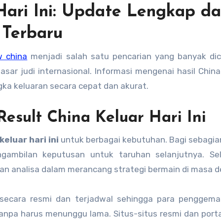
Hari Ini: Update Lengkap d
Terbaru
w china
menjadi salah satu pencarian yang banyak dic
ar judi internasional. Informasi mengenai hasil Chin
ka keluaran secara cepat dan akurat.
esult China Keluar Hari Ini
keluar hari ini
untuk berbagai kebutuhan. Bagi sebagia
gambilan keputusan untuk taruhan selanjutnya. Sela
han analisa dalam merancang strategi bermain di masa d
n secara resmi dan terjadwal sehingga para penggema
npa harus menunggu lama. Situs-situs resmi dan porta