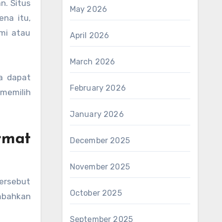
n. Situs
May 2026
ena itu,
mi atau
April 2026
March 2026
a dapat
February 2026
memilih
January 2026
rmat
December 2025
November 2025
tersebut
October 2025
ambahkan
September 2025