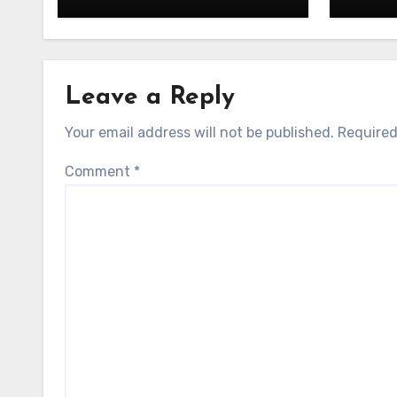
Leave a Reply
Your email address will not be published.
Required
Comment
*