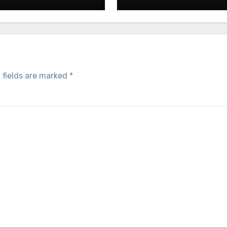
 fields are marked
*