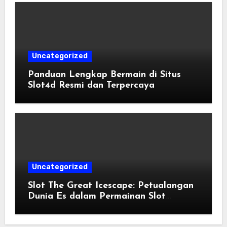
Uncategorized
Panduan Lengkap Bermain di Situs
Slot4d Resmi dan Terpercaya
Uncategorized
Slot The Great Icescape: Petualangan
Dunia Es dalam Permainan Slot
Modern