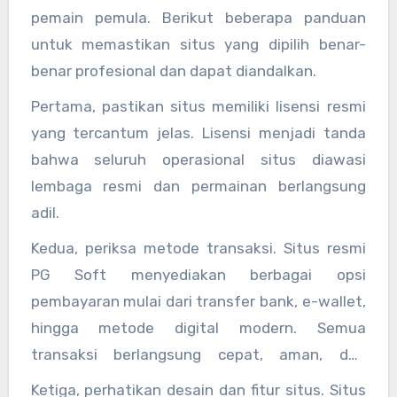
pemain pemula. Berikut beberapa panduan
untuk memastikan situs yang dipilih benar-
benar profesional dan dapat diandalkan.
Pertama, pastikan situs memiliki lisensi resmi
yang tercantum jelas. Lisensi menjadi tanda
bahwa seluruh operasional situs diawasi
lembaga resmi dan permainan berlangsung
adil.
Kedua, periksa metode transaksi. Situs resmi
PG Soft menyediakan berbagai opsi
pembayaran mulai dari transfer bank, e-wallet,
hingga metode digital modern. Semua
transaksi berlangsung cepat, aman, dan
transparan, menunjukkan profesionalisme
Ketiga, perhatikan desain dan fitur situs. Situs