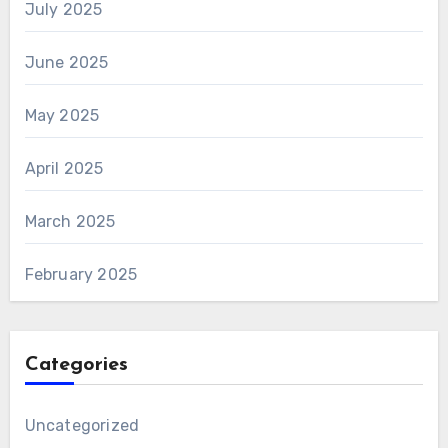
July 2025
June 2025
May 2025
April 2025
March 2025
February 2025
Categories
Uncategorized