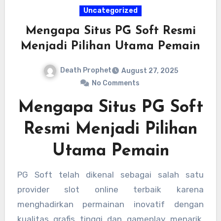
Uncategorized
Mengapa Situs PG Soft Resmi
Menjadi Pilihan Utama Pemain
Death Prophet
August 27, 2025
No Comments
Mengapa Situs PG Soft
Resmi Menjadi Pilihan
Utama Pemain
PG Soft telah dikenal sebagai salah satu
provider slot online terbaik karena
menghadirkan permainan inovatif dengan
kualitas grafis tinggi dan gameplay menarik.