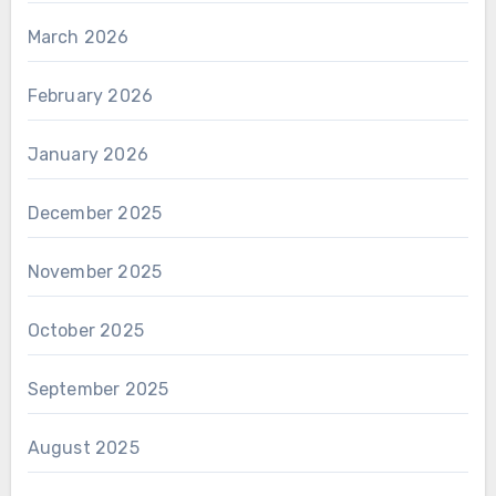
March 2026
February 2026
January 2026
December 2025
November 2025
October 2025
September 2025
August 2025