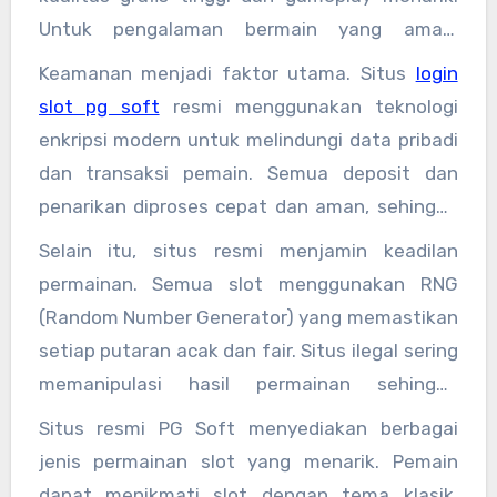
Untuk pengalaman bermain yang aman,
nyaman, dan menguntungkan, sangat penting
Keamanan menjadi faktor utama. Situs
login
menggunakan
situs PG Soft resmi
. Situs
slot pg soft
resmi menggunakan teknologi
resmi memberikan jaminan keamanan,
enkripsi modern untuk melindungi data pribadi
keadilan, dan transparansi yang tidak dimiliki
dan transaksi pemain. Semua deposit dan
oleh situs ilegal.
penarikan diproses cepat dan aman, sehingga
pemain dapat fokus pada permainan tanpa
Selain itu, situs resmi menjamin keadilan
khawatir kehilangan dana.
permainan. Semua slot menggunakan RNG
(Random Number Generator) yang memastikan
setiap putaran acak dan fair. Situs ilegal sering
memanipulasi hasil permainan sehingga
merugikan pemain.
Situs resmi PG Soft menyediakan berbagai
jenis permainan slot yang menarik. Pemain
dapat menikmati slot dengan tema klasik,