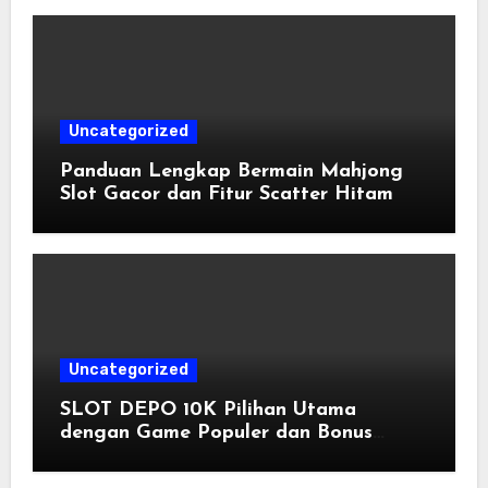
Uncategorized
Panduan Lengkap Bermain Mahjong
Slot Gacor dan Fitur Scatter Hitam
Uncategorized
SLOT DEPO 10K Pilihan Utama
dengan Game Populer dan Bonus
Eksklusif