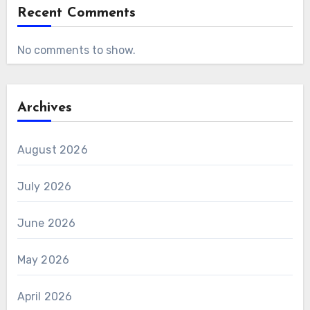
Recent Comments
No comments to show.
Archives
August 2026
July 2026
June 2026
May 2026
April 2026