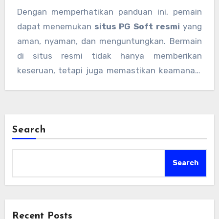
tanda kurangnya kredibilitas.
Dengan memperhatikan panduan ini, pemain
dapat menemukan
situs PG Soft resmi
yang
aman, nyaman, dan menguntungkan. Bermain
di situs resmi tidak hanya memberikan
keseruan, tetapi juga memastikan keamanan,
keadilan, dan peluang menang lebih tinggi.
Search
Search
Recent Posts