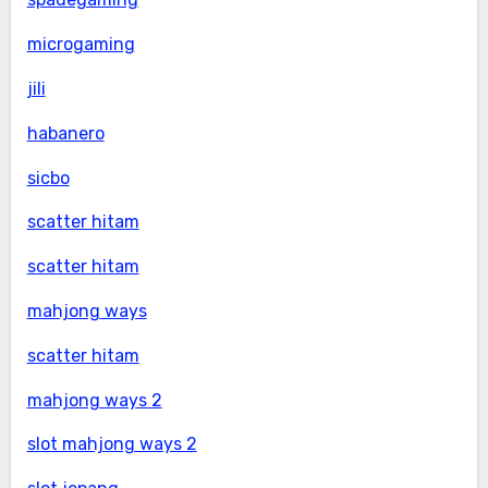
microgaming
jili
habanero
sicbo
scatter hitam
scatter hitam
mahjong ways
scatter hitam
mahjong ways 2
slot mahjong ways 2