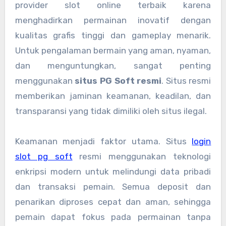
provider slot online terbaik karena
menghadirkan permainan inovatif dengan
kualitas grafis tinggi dan gameplay menarik.
Untuk pengalaman bermain yang aman, nyaman,
dan menguntungkan, sangat penting
menggunakan
situs PG Soft resmi
. Situs resmi
memberikan jaminan keamanan, keadilan, dan
transparansi yang tidak dimiliki oleh situs ilegal.
Keamanan menjadi faktor utama. Situs
login
slot pg soft
resmi menggunakan teknologi
enkripsi modern untuk melindungi data pribadi
dan transaksi pemain. Semua deposit dan
penarikan diproses cepat dan aman, sehingga
pemain dapat fokus pada permainan tanpa