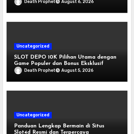
Death Prophet
August 6, 2026
Uncategorized
SLOT DEPO 10K Pilihan Utama dengan
Game Populer dan Bonus Eksklusif
Death Prophet
August 5, 2026
Uncategorized
Panduan Lengkap Bermain di Situs
Slot4d Resmi dan Terpercaya