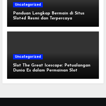
Uncategorized
Panduan Lengkap Bermain di Situs
Slot4d Resmi dan Terpercaya
Uncategorized
Slot The Great Icescape: Petualangan
Dunia Es dalam Permainan Slot
Modern