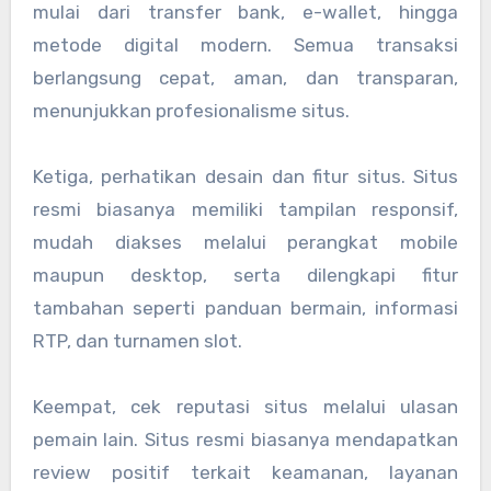
mulai dari transfer bank, e-wallet, hingga
metode digital modern. Semua transaksi
berlangsung cepat, aman, dan transparan,
menunjukkan profesionalisme situs.
Ketiga, perhatikan desain dan fitur situs. Situs
resmi biasanya memiliki tampilan responsif,
mudah diakses melalui perangkat mobile
maupun desktop, serta dilengkapi fitur
tambahan seperti panduan bermain, informasi
RTP, dan turnamen slot.
Keempat, cek reputasi situs melalui ulasan
pemain lain. Situs resmi biasanya mendapatkan
review positif terkait keamanan, layanan