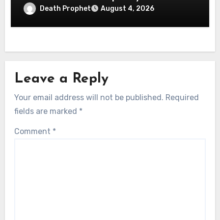
Death Prophet
August 4, 2026
Leave a Reply
Your email address will not be published.
Required
fields are marked
*
Comment
*