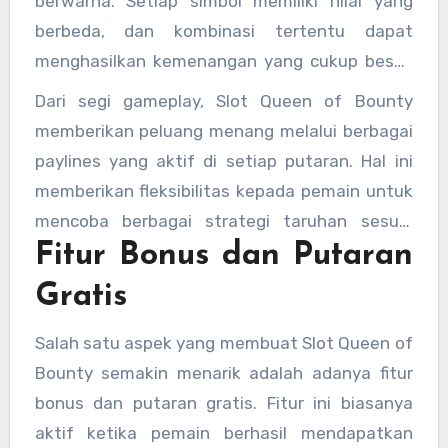
berwarna. Setiap simbol memiliki nilai yang
yang membuatnya lebih menarik.
berbeda, dan kombinasi tertentu dapat
menghasilkan kemenangan yang cukup besar.
Selain itu, animasi yang halus membuat setiap
Dari segi gameplay, Slot Queen of Bounty
putaran terasa lebih dinamis. Pemain juga
memberikan peluang menang melalui berbagai
dapat menikmati pengalaman bermain tanpa
paylines yang aktif di setiap putaran. Hal ini
gangguan karena antarmuka yang sederhana
memberikan fleksibilitas kepada pemain untuk
dan responsif.
mencoba berbagai strategi taruhan sesuai
Fitur Bonus dan Putaran
dengan preferensi mereka. Dengan volatilitas
yang seimbang, permainan ini mampu
Gratis
memberikan kemenangan kecil secara
konsisten sekaligus peluang jackpot yang lebih
Salah satu aspek yang membuat Slot Queen of
besar.
Bounty semakin menarik adalah adanya fitur
bonus dan putaran gratis. Fitur ini biasanya
aktif ketika pemain berhasil mendapatkan