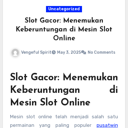
yang ingin meraih peluang kemenangan lebih
Uncategorized
tinggi.
Slot Gacor: Menemukan
Keberuntungan di Mesin Slot
Online
Vengeful Spirit
May 3, 2025
No Comments
Slot Gacor: Menemukan
Keberuntungan di
Mesin Slot Online
Mesin slot online telah menjadi salah satu
permainan yang paling populer
pusatwin