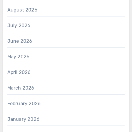
August 2026
July 2026
June 2026
May 2026
April 2026
March 2026
February 2026
January 2026