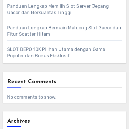
Panduan Lengkap Memilih Slot Server Jepang
Gacor dan Berkualitas Tinggi
Panduan Lengkap Bermain Mahjong Slot Gacor dan
Fitur Scatter Hitam
SLOT DEPO 10K Pilihan Utama dengan Game
Populer dan Bonus Eksklusif
Recent Comments
No comments to show.
Archives