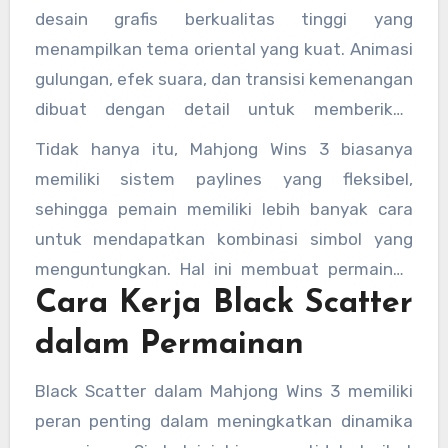
tambahan yang dapat meningkatkan peluang
desain grafis berkualitas tinggi yang
pemain untuk mendapatkan kombinasi
menampilkan tema oriental yang kuat. Animasi
kemenangan.
gulungan, efek suara, dan transisi kemenangan
dibuat dengan detail untuk memberikan
pengalaman yang lebih imersif. Beberapa versi
Tidak hanya itu, Mahjong Wins 3 biasanya
juga menyertakan fitur multiplier yang dapat
memiliki sistem paylines yang fleksibel,
melipatgandakan hasil kemenangan dalam
sehingga pemain memiliki lebih banyak cara
kondisi tertentu.
untuk mendapatkan kombinasi simbol yang
menguntungkan. Hal ini membuat permainan
Cara Kerja Black Scatter
terasa lebih variatif dan tidak monoton.
dalam Permainan
Black Scatter dalam Mahjong Wins 3 memiliki
peran penting dalam meningkatkan dinamika