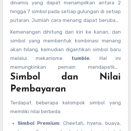
dinamis yang dapat menampilkan antara 2
hingga 7 simbol pada setiap gulungan di setiap
putaran. Jumlah cara menang dapat berubah-
ubah hingga
200.704 Megaways
.
Kemenangan dihitung dari kiri ke kanan, dan
simbol yang membentuk kombinasi menang
akan hilang, kemudian digantikan simbol baru
melalui mekanisme
tumble
. Hal ini
memungkinkan pemain mendapatkan
Simbol dan Nilai
kemenangan beruntun dalam satu putaran.
Pembayaran
Terdapat beberapa kelompok simbol yang
memiliki nilai berbeda:
Simbol Premium
: Cheetah, hyena, buaya,