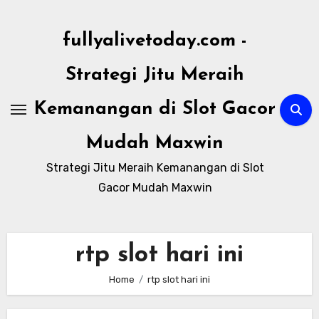
Skip
to
fullyalivetoday.com -
content
Strategi Jitu Meraih
Kemanangan di Slot Gacor
Mudah Maxwin
Strategi Jitu Meraih Kemanangan di Slot
Gacor Mudah Maxwin
rtp slot hari ini
Home
rtp slot hari ini