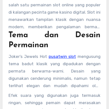
salah satu permainan slot online yang populer
di kalangan pecinta game kasino digital. Slot ini
menawarkan tampilan klasik dengan nuansa
modern, memberikan pengalaman bermain
Tema dan Desain
yang sederhana namun tetap menarik. Dengan
kombinasi simbol permata, mahkota, dan
Permainan
karakter badut, permainan ini menghadirkan
atmosfer yang ceria sekaligus penuh peluang
Joker’s Jewels Hot
pusatwin slot
mengusung
untuk meraih kemenangan besar.
tema badut klasik yang dipadukan dengan
permata berwarna-warni. Desain yang
digunakan cenderung minimalis, namun tetap
terlihat elegan dan mudah dipahami oleh
pemain pemula maupun berpengalaman. Latar
Efek suara yang digunakan juga termasuk
belakang biru gelap memberikan kontras yang
ringan, sehingga pemain dapat merasakan
menarik terhadap simbol-simbol cerah yang