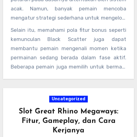
acak. Namun, banyak pemain mencoba
mengatur strategi sederhana untuk mengelola
pengalaman bermain mereka. Salah satunya
Selain itu, memahami pola fitur bonus seperti
adalah dengan mengatur batas waktu bermain
kemunculan Black Scatter juga dapat
agar tetap terkontrol dan tidak berlebihan.
membantu pemain mengenali momen ketika
permainan sedang berada dalam fase aktif.
Beberapa pemain juga memilih untuk bermain
secara bertahap dengan nominal taruhan kecil
terlebih dahulu sebelum meningkatkan
intensitas permainan.
Uncategorized
Slot Great Rhino Megaways:
Fitur, Gameplay, dan Cara
Kerjanya