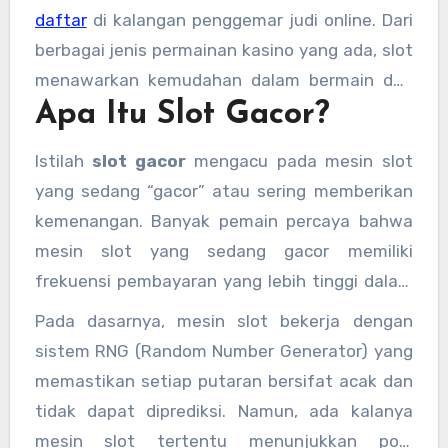
daftar
di kalangan penggemar judi online. Dari
berbagai jenis permainan kasino yang ada, slot
menawarkan kemudahan dalam bermain dan
Apa Itu Slot Gacor?
potensi kemenangan besar dengan hanya
memutar gulungan. Namun, tidak semua mesin
Istilah
slot gacor
mengacu pada mesin slot
slot memberikan peluang kemenangan yang
yang sedang “gacor” atau sering memberikan
sama. Oleh karena itu, banyak pemain mencari
kemenangan. Banyak pemain percaya bahwa
informasi mengenai
slot gacor
yang bisa
mesin slot yang sedang gacor memiliki
memberikan peluang menang lebih besar. Di
frekuensi pembayaran yang lebih tinggi dalam
antara ribuan permainan yang tersedia,
jangka waktu tertentu. Mesin slot seperti ini
menemukan slot terpercaya menjadi hal yang
Pada dasarnya, mesin slot bekerja dengan
biasanya menunjukkan pola kemenangan yang
penting agar pengalaman bermain semakin
sistem RNG (Random Number Generator) yang
lebih konsisten, baik itu dalam bentuk
menyenangkan dan menguntungkan.
memastikan setiap putaran bersifat acak dan
kemenangan kecil maupun jackpot besar.
tidak dapat diprediksi. Namun, ada kalanya
mesin slot tertentu menunjukkan pola