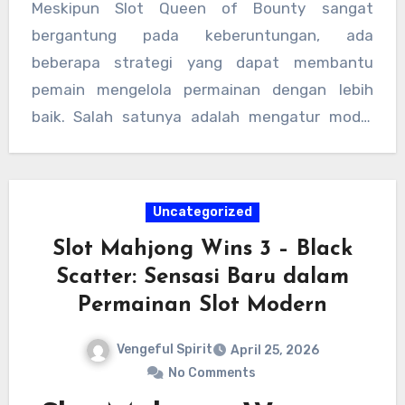
Meskipun Slot Queen of Bounty sangat
bergantung pada keberuntungan, ada
beberapa strategi yang dapat membantu
pemain mengelola permainan dengan lebih
baik. Salah satunya adalah mengatur modal
dengan bijak sebelum mulai bermain. Dengan
menetapkan batas taruhan, pemain dapat
menghindari kerugian besar dalam waktu
Uncategorized
singkat.
Slot Mahjong Wins 3 – Black
Scatter: Sensasi Baru dalam
Permainan Slot Modern
Vengeful Spirit
April 25, 2026
No Comments