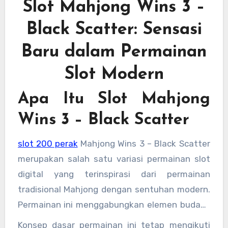
Slot Mahjong Wins 3 –
Black Scatter: Sensasi
Baru dalam Permainan
Slot Modern
Apa Itu Slot Mahjong
Wins 3 – Black Scatter
slot 200 perak
Mahjong Wins 3 – Black Scatter
merupakan salah satu variasi permainan slot
digital yang terinspirasi dari permainan
tradisional Mahjong dengan sentuhan modern.
Permainan ini menggabungkan elemen budaya
Asia Timur dengan mekanisme slot yang
Konsep dasar permainan ini tetap mengikuti