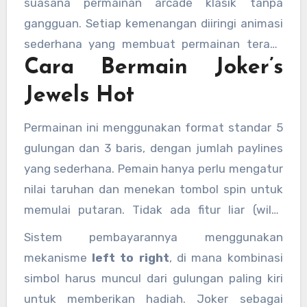
suasana permainan arcade klasik tanpa
tampil pada gulungan.
gangguan. Setiap kemenangan diiringi animasi
sederhana yang membuat permainan terasa
Cara Bermain Joker’s
hidup tanpa berlebihan. Tema ini menjadikan
Joker’s Jewels Hot sangat cocok bagi pemain
Jewels Hot
yang menyukai slot dengan tampilan ringkas
dan tidak terlalu rumit.
Permainan ini menggunakan format standar 5
gulungan dan 3 baris, dengan jumlah paylines
yang sederhana. Pemain hanya perlu mengatur
nilai taruhan dan menekan tombol spin untuk
memulai putaran. Tidak ada fitur liar (wild)
dalam permainan ini, sehingga kemenangan
Sistem pembayarannya menggunakan
sepenuhnya bergantung pada kombinasi
mekanisme
left to right
, di mana kombinasi
simbol yang muncul secara otomatis.
simbol harus muncul dari gulungan paling kiri
untuk memberikan hadiah. Joker sebagai