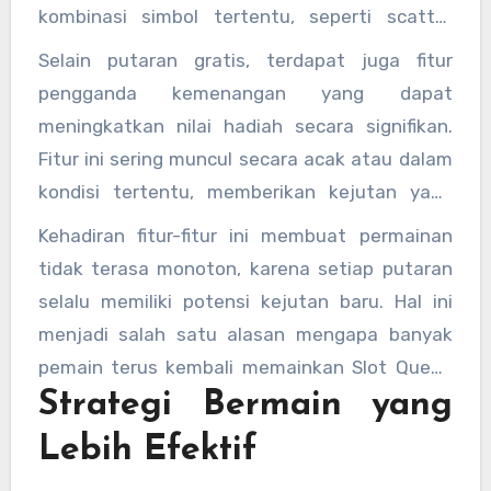
kombinasi simbol tertentu, seperti scatter
atau wild. Saat fitur ini muncul, pemain dapat
Selain putaran gratis, terdapat juga fitur
menikmati putaran tambahan tanpa harus
pengganda kemenangan yang dapat
mengeluarkan taruhan tambahan, sehingga
meningkatkan nilai hadiah secara signifikan.
peluang untuk mendapatkan kemenangan
Fitur ini sering muncul secara acak atau dalam
menjadi lebih besar.
kondisi tertentu, memberikan kejutan yang
menyenangkan bagi pemain. Tidak hanya itu,
Kehadiran fitur-fitur ini membuat permainan
beberapa versi permainan juga menyertakan
tidak terasa monoton, karena setiap putaran
mini game yang memungkinkan pemain
selalu memiliki potensi kejutan baru. Hal ini
memilih peti harta karun untuk mendapatkan
menjadi salah satu alasan mengapa banyak
hadiah tambahan.
pemain terus kembali memainkan Slot Queen
Strategi Bermain yang
of Bounty.
Lebih Efektif