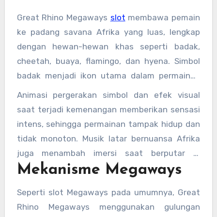
hingga ratusan ribu cara untuk menang.
Great Rhino Megaways
slot
membawa pemain
Dengan tampilan visual yang menarik, efek
ke padang savana Afrika yang luas, lengkap
suara yang imersif, serta fitur-fitur bonus yang
dengan hewan-hewan khas seperti badak,
variatif, Great Rhino Megaways menjadi pilihan
cheetah, buaya, flamingo, dan hyena. Simbol
menarik bagi pemain yang menyukai permainan
badak menjadi ikon utama dalam permainan
slot bertema satwa liar dengan potensi
ini. Latar belakang berwarna keemasan dengan
kemenangan besar.
Animasi pergerakan simbol dan efek visual
langit jingga menciptakan suasana
saat terjadi kemenangan memberikan sensasi
petualangan yang hangat dan eksotis.
intens, sehingga permainan tampak hidup dan
tidak monoton. Musik latar bernuansa Afrika
juga menambah imersi saat berputar di
Mekanisme Megaways
gulungan.
Seperti slot Megaways pada umumnya, Great
Rhino Megaways menggunakan gulungan