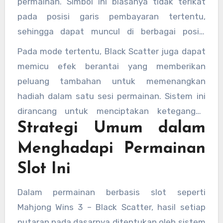
permainan. Simbol ini biasanya tidak terikat
pada posisi garis pembayaran tertentu,
sehingga dapat muncul di berbagai posisi
gulungan. Ketika sejumlah Black Scatter
Pada mode tertentu, Black Scatter juga dapat
muncul dalam satu putaran, fitur khusus
memicu efek berantai yang memberikan
seperti free spin atau bonus game dapat aktif
peluang tambahan untuk memenangkan
secara otomatis.
hadiah dalam satu sesi permainan. Sistem ini
dirancang untuk menciptakan ketegangan
Strategi Umum dalam
sekaligus meningkatkan antusiasme pemain
saat setiap putaran berlangsung.
Menghadapi Permainan
Slot Ini
Dalam permainan berbasis slot seperti
Mahjong Wins 3 – Black Scatter, hasil setiap
putaran pada dasarnya ditentukan oleh sistem