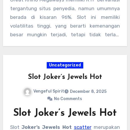
tergantung situs penyedia, namun umumnya
berada di kisaran 96%. Slot ini memiliki
volatilitas tinggi, yang berarti kemenangan
besar mungkin terjadi, tetapi tidak terlalu
sering muncul.
Uncategorized
Slot Joker’s Jewels Hot
Vengeful Spirit
December 8, 2025
No Comments
Slot Joker’s Jewels Hot
Slot
Joker’s Jewels Hot
scatter
merupakan