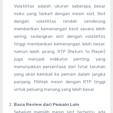
Volatilitas adalah ukuran seberapa besar
risiko yang terkait dengan mesin slot. Slot
dengan volatilitas rendah cenderung
memberikan kemenangan kecil secara lebih
sering, sedangkan slot dengan volatilitas
tinggi memberikan kemenangan lebih besar,
namun lebih jarang. RTP (Return to Player)
juga menjadi indikator penting, yang
menunjukkan persentase dari total taruhan
yang akan kembali ke pemain dalam jangka
panjang. Pilihlah mesin dengan RTP tinggi
untuk peluang menang yang lebih besar.
Baca Review dari Pemain Lain
Sebelum memilih mesin slot tertentu, ada