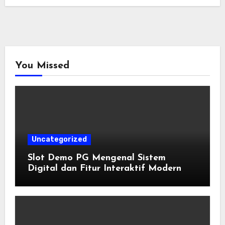
You Missed
Uncategorized
Slot Demo PG Mengenal Sistem
Digital dan Fitur Interaktif Modern