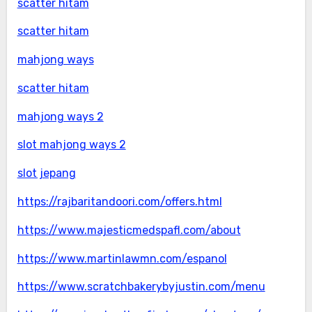
scatter hitam
scatter hitam
mahjong ways
scatter hitam
mahjong ways 2
slot mahjong ways 2
slot jepang
https://rajbaritandoori.com/offers.html
https://www.majesticmedspafl.com/about
https://www.martinlawmn.com/espanol
https://www.scratchbakerybyjustin.com/menu