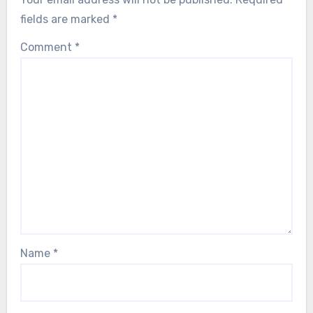
fields are marked
*
Comment
*
Name
*