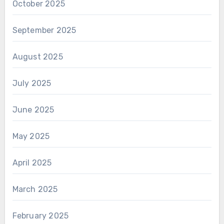
October 2025
September 2025
August 2025
July 2025
June 2025
May 2025
April 2025
March 2025
February 2025