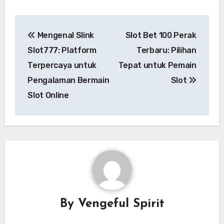
Post
Mengenal Slink
Slot Bet 100 Perak
navigation
Slot777: Platform
Terbaru: Pilihan
Terpercaya untuk
Tepat untuk Pemain
Pengalaman Bermain
Slot
Slot Online
By
Vengeful Spirit