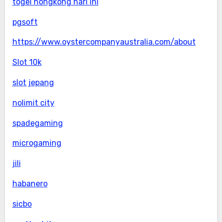
togel hongkong hari ini
pgsoft
https://www.oystercompanyaustralia.com/about
Slot 10k
slot jepang
nolimit city
spadegaming
microgaming
jili
habanero
sicbo