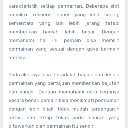
karakteristik setiap permainan. Beberapa slot
memiliki frekuensi bonus yang lebih sering,
sementara yang lain lebih jarang tetapi
memberikan hadiah lebih besar. Dengan
memahami hal ini, pemain bisa memilih
permainan yang sesuai dengan gaya bermain
mereka.
Pada akhirnya, scatter adalah bagian dari desain
permainan yang bertujuan memberikan kejutan
dan variasi. Dengan memahami cara kerjanya
secara benar, pemain bisa menikmati permainan
dengan lebih bijak, tidak mudah terpengaruh
mitos, dan tetap fokus pada hiburan yang
ditawarkan oleh permainan itu sendiri.