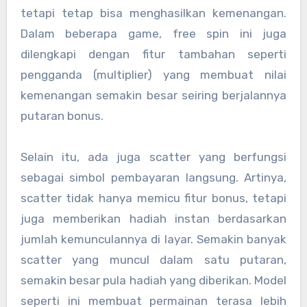
tetapi tetap bisa menghasilkan kemenangan.
Dalam beberapa game, free spin ini juga
dilengkapi dengan fitur tambahan seperti
pengganda (multiplier) yang membuat nilai
kemenangan semakin besar seiring berjalannya
putaran bonus.
Selain itu, ada juga scatter yang berfungsi
sebagai simbol pembayaran langsung. Artinya,
scatter tidak hanya memicu fitur bonus, tetapi
juga memberikan hadiah instan berdasarkan
jumlah kemunculannya di layar. Semakin banyak
scatter yang muncul dalam satu putaran,
semakin besar pula hadiah yang diberikan. Model
seperti ini membuat permainan terasa lebih