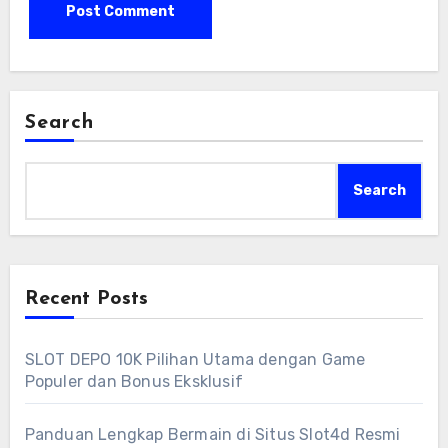
Search
Search
Recent Posts
SLOT DEPO 10K Pilihan Utama dengan Game
Populer dan Bonus Eksklusif
Panduan Lengkap Bermain di Situs Slot4d Resmi