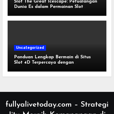
Slot The Great Icescape: Petualangan
Dunia Es dalam Permainan Slot
Modern
Uncategorized
Panduan Lengkap Bermain di Situs
Slot 4D Terpercaya dengan
Kemenangan Maksimal
fullyalivetoday.com – Strategi