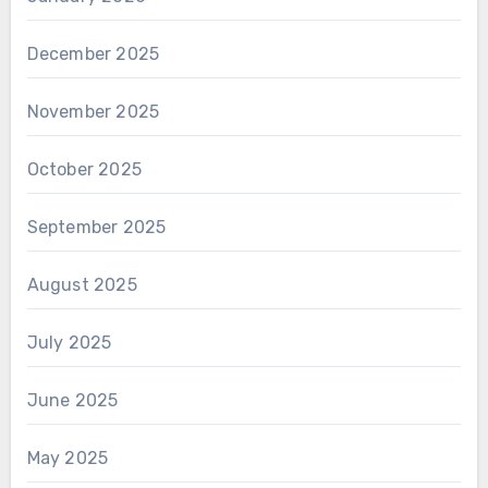
December 2025
November 2025
October 2025
September 2025
August 2025
July 2025
June 2025
May 2025