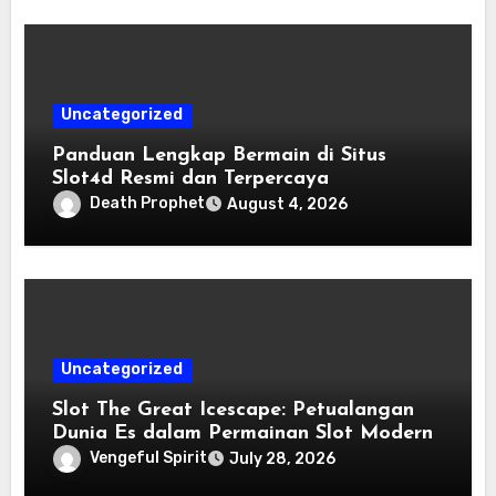
Uncategorized
Panduan Lengkap Bermain di Situs
Slot4d Resmi dan Terpercaya
Death Prophet
August 4, 2026
Uncategorized
Slot The Great Icescape: Petualangan
Dunia Es dalam Permainan Slot Modern
Vengeful Spirit
July 28, 2026