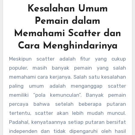
Kesalahan Umum
Pemain dalam
Memahami Scatter dan
Cara Menghindarinya
Meskipun scatter adalah fitur yang cukup
populer, masih banyak pemain yang salah
memahami cara kerjanya. Salah satu kesalahan
paling umum adalah menganggap scatter
memiliki “pola kemunculan”. Banyak pemain
percaya bahwa setelah beberapa putaran
tertentu, scatter akan lebih mudah muncul.
Padahal, kenyataannya setiap putaran bersifat
independen dan tidak dipengaruhi oleh hasil