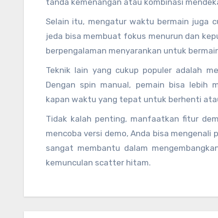
tanda kemenangan atau kombinasi mendekat
Selain itu, mengatur waktu bermain juga c
jeda bisa membuat fokus menurun dan kepu
berpengalaman menyarankan untuk bermain 
Teknik lain yang cukup populer adalah me
Dengan spin manual, pemain bisa lebih 
kapan waktu yang tepat untuk berhenti ata
Tidak kalah penting, manfaatkan fitur de
mencoba versi demo, Anda bisa mengenali pol
sangat membantu dalam mengembangkan in
kemunculan scatter hitam.