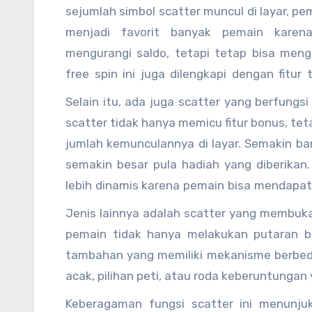
sejumlah simbol scatter muncul di layar, pe
menjadi favorit banyak pemain kare
mengurangi saldo, tetapi tetap bisa men
free spin ini juga dilengkapi dengan fitur
membuat nilai kemenangan semakin besar se
Selain itu, ada juga scatter yang berfungs
scatter tidak hanya memicu fitur bonus, te
jumlah kemunculannya di layar. Semakin ba
semakin besar pula hadiah yang diberikan
lebih dinamis karena pemain bisa mendapa
mode bonus.
Jenis lainnya adalah scatter yang membuka mi
pemain tidak hanya melakukan putaran b
tambahan yang memiliki mekanisme berbeda
acak, pilihan peti, atau roda keberuntunga
Keberagaman fungsi scatter ini menunj