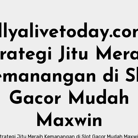
llyalivetoday.co
rategi Jitu Mer
manangan di S
Gacor Mudah
Maxwin
trategi Jitu Meraih Kemanangan di Slot Gacor Mudah Maxw