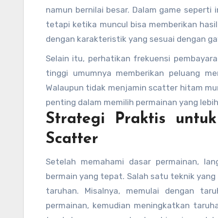
namun bernilai besar. Dalam game seperti in
tetapi ketika muncul bisa memberikan hasil 
dengan karakteristik yang sesuai dengan ga
Selain itu, perhatikan frekuensi pembayar
tinggi umumnya memberikan peluang men
Walaupun tidak menjamin scatter hitam mun
penting dalam memilih permainan yang lebih
Strategi Praktis unt
Scatter
Setelah memahami dasar permainan, lang
bermain yang tepat. Salah satu teknik yang
taruhan. Misalnya, memulai dengan taru
permainan, kemudian meningkatkan taruhan