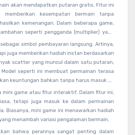
main akan mendapatkan putaran gratis. Fitur ini
na memberikan kesempatan bermain tanpa
ghasilkan kemenangan. Dalam beberapa game,
 tambahan seperti pengganda (multiplier) yang
iring berjalannya putaran bonus.
i sebagai simbol pembayaran langsung. Artinya,
tapi juga memberikan hadiah instan berdasarkan
nyak scatter yang muncul dalam satu putaran,
. Model seperti ini membuat permainan terasa
tkan keuntungan bahkan tanpa harus masuk ke
ni game atau fitur interaktif. Dalam fitur ini,
iasa, tetapi juga masuk ke dalam permainan
. Biasanya, mini game ini menawarkan hadiah
n yang menambah variasi pengalaman bermain.
ukkan bahwa perannya sangat penting dalam