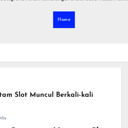
Home
tam Slot Muncul Berkali-kali
nts