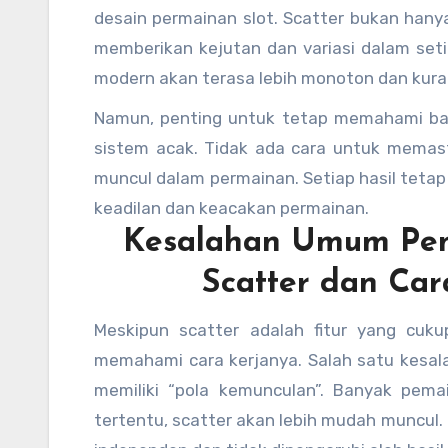
desain permainan slot. Scatter bukan hany
memberikan kejutan dan variasi dalam seti
modern akan terasa lebih monoton dan kura
Namun, penting untuk tetap memahami bah
sistem acak. Tidak ada cara untuk memast
muncul dalam permainan. Setiap hasil tetap
keadilan dan keacakan permainan.
Kesalahan Umum Pe
Scatter dan Ca
Meskipun scatter adalah fitur yang cuk
memahami cara kerjanya. Salah satu kesa
memiliki “pola kemunculan”. Banyak pem
tertentu, scatter akan lebih mudah muncul.