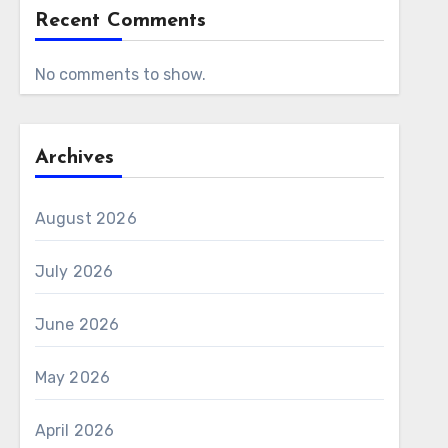
Recent Comments
No comments to show.
Archives
August 2026
July 2026
June 2026
May 2026
April 2026