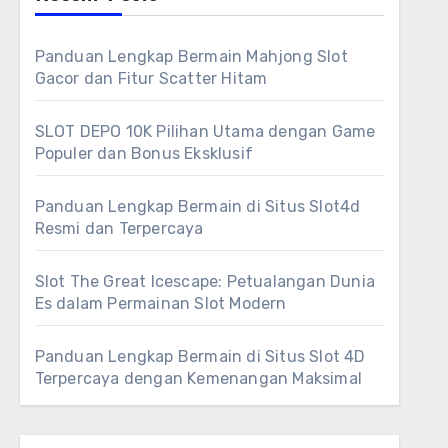
Panduan Lengkap Bermain Mahjong Slot
Gacor dan Fitur Scatter Hitam
SLOT DEPO 10K Pilihan Utama dengan Game
Populer dan Bonus Eksklusif
Panduan Lengkap Bermain di Situs Slot4d
Resmi dan Terpercaya
Slot The Great Icescape: Petualangan Dunia
Es dalam Permainan Slot Modern
Panduan Lengkap Bermain di Situs Slot 4D
Terpercaya dengan Kemenangan Maksimal