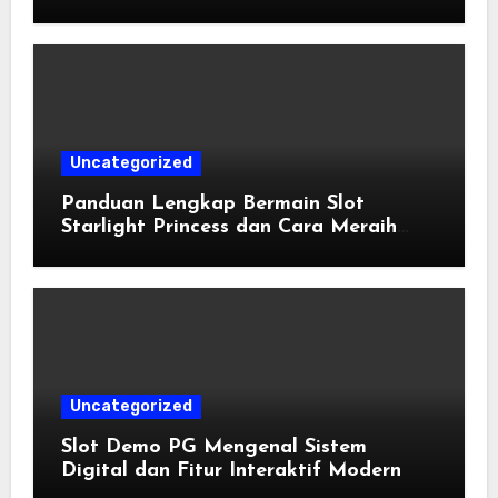
Terpercaya
Uncategorized
Panduan Lengkap Bermain Slot
Starlight Princess dan Cara Meraih
Kemenangan Terbesar
Uncategorized
Slot Demo PG Mengenal Sistem
Digital dan Fitur Interaktif Modern