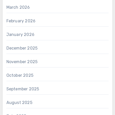
March 2026
February 2026
January 2026
December 2025
November 2025
October 2025
September 2025
August 2025