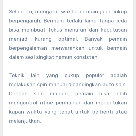
Selain itu, mengatur waktu bermain juga cukup
berpengaruh. Bermain terlalu lama tanpa jeda
bisa membuat fokus menurun dan keputusan
menjadi kurang optimal. Banyak pemain
berpengalaman menyarankan untuk bermain
dalam sesi singkat namun konsisten.
Teknik lain yang cukup populer adalah
melakukan spin manual dibandingkan auto spin.
Dengan spin manual, pemain bisa lebih
mengontrol ritme permainan dan menentukan
kapan waktu yang tepat untuk berhenti atau
melanjutkan.