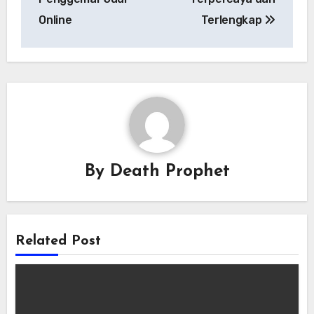
Online
Terlengkap
By
Death Prophet
Related Post