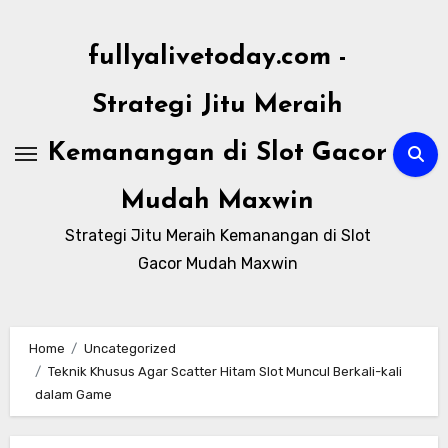
Skip
to
fullyalivetoday.com -
content
Strategi Jitu Meraih
Kemanangan di Slot Gacor
Mudah Maxwin
Strategi Jitu Meraih Kemanangan di Slot
Gacor Mudah Maxwin
Home
Uncategorized
Teknik Khusus Agar Scatter Hitam Slot Muncul Berkali-kali
dalam Game